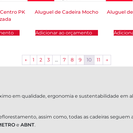
 Centro PK
Aluguel de Cadeira Mocho
Aluguel d
izada
amento
Adicionar ao orçamento
Adicion
←
1
2
3
…
7
8
9
10
11
→
ximo em qualidade, ergonomia e sustentabilidade em a
reflorestamento, assim como, todas as cadeiras seguem a
METRO
e
ABNT
.