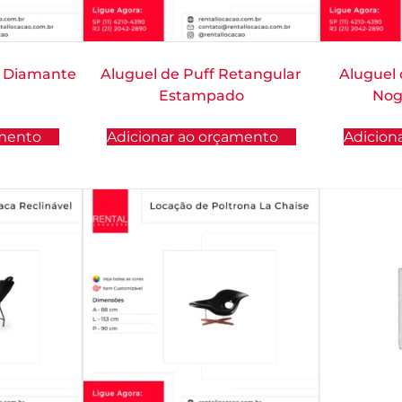
s Diamante
Aluguel de Puff Retangular
Aluguel
Estampado
Nog
amento
Adicionar ao orçamento
Adicion