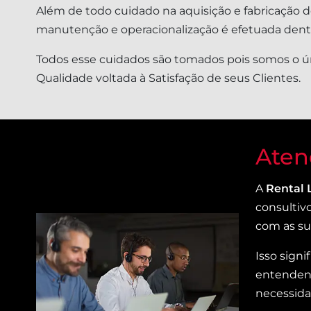
Além de todo cuidado na aquisição e fabricação de
manutenção e operacionalização é efetuada dentro
Todos esse cuidados são tomados pois somos o ún
Qualidade voltada à Satisfação de seus Clientes.
Aten
A
Rental 
consultiv
com as sua
Isso sign
entendend
necessid