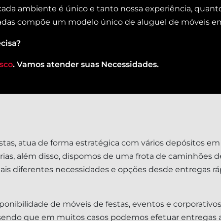
 cada ambiente é único e tanto nossa experiência, quant
das compõe um modelo único de aluguel de móveis emp
cisa?
sco
. Vamos atender suas Necessidades.
stas, atua de forma estratégica com vários depósitos em
óprias, além disso, dispomos de uma frota de caminhões d
s diferentes necessidades e opções desde entregas rá
onibilidade de móveis de festas, eventos e corporativos
 – sendo que em muitos casos podemos efetuar entregas a