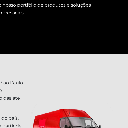
o nosso portfólio de produtos e soluções
resariais.
 São Paulo
e
pidas até
 do país,
 partir de