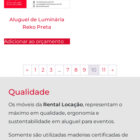
Aluguel de Luminária
Reko Preta
Adicionar ao orçamento
←
1
2
3
…
7
8
9
10
11
→
Qualidade
Os móveis da
Rental Locação
, representam o
máximo em qualidade, ergonomia e
sustentabilidade em aluguel para eventos.
Somente são utilizadas madeiras certificadas de