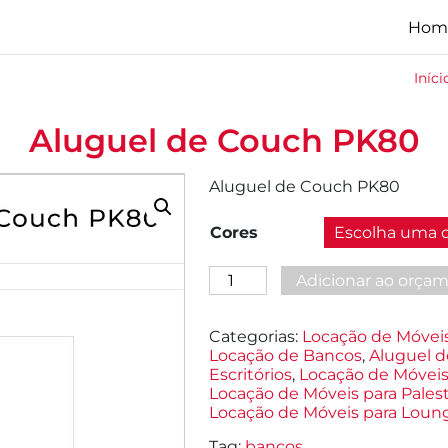
Hom
Iníci
Aluguel de Couch PK80
Aluguel de Couch PK80
Cores
Aluguel
Adicionar ao orça
de
Couch
PK80
Categorias:
Locação de Móvei
quantidade
Locação de Bancos
,
Aluguel d
Escritórios
,
Locação de Móveis
Locação de Móveis para Palest
Locação de Móveis para Loun
Tag:
bancos