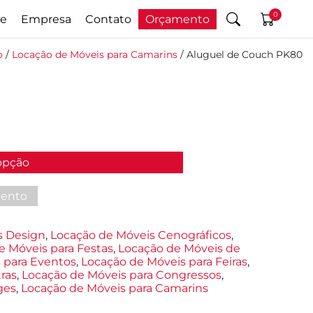
0
e
Empresa
Contato
Orçamento
o
/
Locação de Móveis para Camarins
/ Aluguel de Couch PK80
mento
s Design
,
Locação de Móveis Cenográficos
,
e Móveis para Festas
,
Locação de Móveis de
 para Eventos
,
Locação de Móveis para Feiras
,
ras
,
Locação de Móveis para Congressos
,
ges
,
Locação de Móveis para Camarins