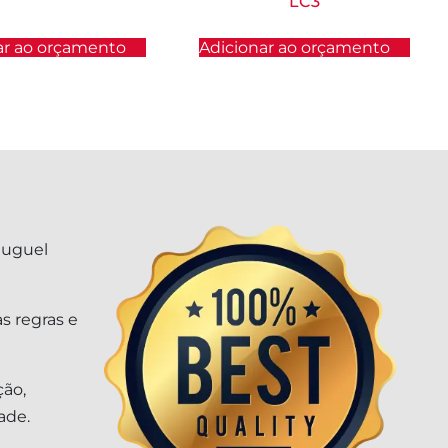
LC3
ar ao orçamento
Adicionar ao orçamento
luguel
s regras e
ção,
ade.