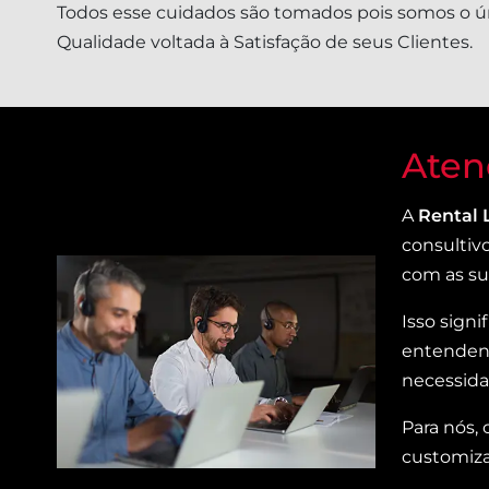
Todos esse cuidados são tomados pois somos o ún
Qualidade voltada à Satisfação de seus Clientes.
Aten
A
Rental 
consultiv
com as sua
Isso sign
entendend
necessid
Para nós,
customiza