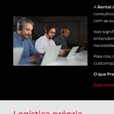
A
Rental 
consultiv
com as sua
Isso sign
entendend
necessid
Para nós,
customiza
O que Pre
Fale cono
Logística própria