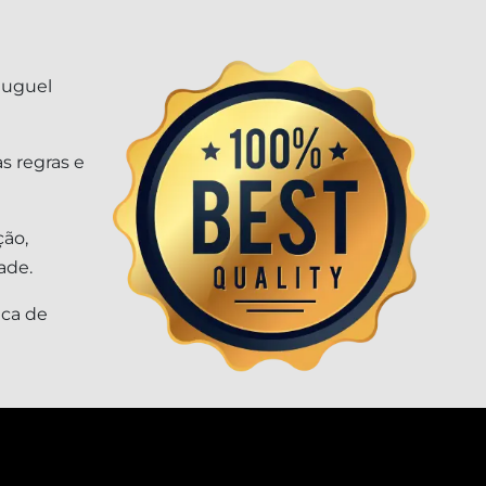
luguel
s regras e
ção,
ade.
ica de