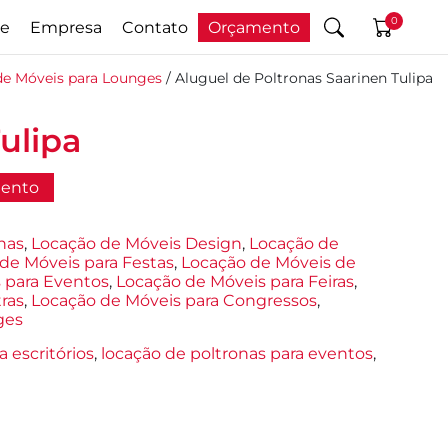
0
e
Empresa
Contato
Orçamento
de Móveis para Lounges
/ Aluguel de Poltronas Saarinen Tulipa
ulipa
mento
nas
,
Locação de Móveis Design
,
Locação de
de Móveis para Festas
,
Locação de Móveis de
 para Eventos
,
Locação de Móveis para Feiras
,
ras
,
Locação de Móveis para Congressos
,
ges
a escritórios
,
locação de poltronas para eventos
,