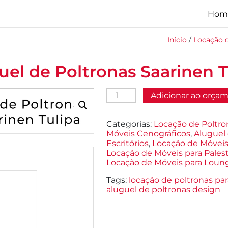
Hom
Início
/
Locação 
uel de Poltronas Saarinen T
Aluguel
Adicionar ao orça
de
Poltronas
Saarinen
Categorias:
Locação de Poltro
Tulipa
Móveis Cenográficos
,
Aluguel 
quantidade
Escritórios
,
Locação de Móveis
Locação de Móveis para Palest
Locação de Móveis para Loun
Tags:
locação de poltronas par
aluguel de poltronas design