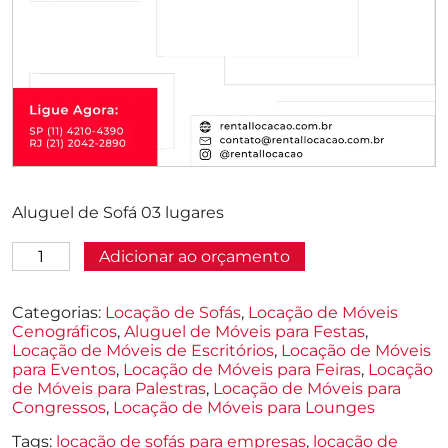
Aluguel de Sofá 03 lugares
Aluguel
Adicionar ao orçamento
de
Sofá
03
Categorias:
Locação de Sofás
,
Locação de Móveis
lugares
Cenográficos
,
Aluguel de Móveis para Festas
,
quantidade
Locação de Móveis de Escritórios
,
Locação de Móveis
para Eventos
,
Locação de Móveis para Feiras
,
Locação
de Móveis para Palestras
,
Locação de Móveis para
Congressos
,
Locação de Móveis para Lounges
Tags:
locação de sofás para empresas
,
locação de