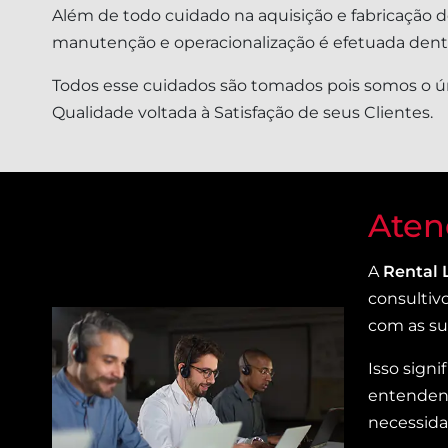
Além de todo cuidado na aquisição e fabricação de
manutenção e operacionalização é efetuada dentro
Todos esse cuidados são tomados pois somos o ún
Qualidade voltada à Satisfação de seus Clientes.
Aten
A
Rental 
consultiv
com as sua
Isso sign
entendend
necessid