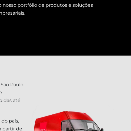
o nosso portfólio de produtos e soluções
resariais.
 São Paulo
e
pidas até
 do país,
 partir de