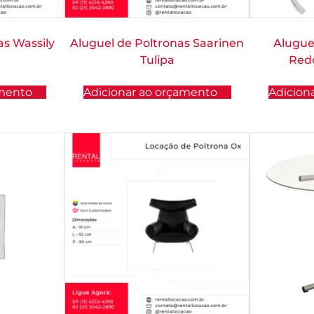
as Wassily
Aluguel de Poltronas Saarinen
Alugue
Tulipa
Red
amento
Adicionar ao orçamento
Adicion