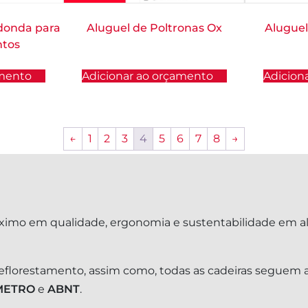
donda para
Aluguel de Poltronas Ox
Aluguel
ntos
amento
Adicionar ao orçamento
Adicion
←
1
2
3
4
5
6
7
8
→
ximo em qualidade, ergonomia e sustentabilidade em a
reflorestamento, assim como, todas as cadeiras seguem a
METRO
e
ABNT
.