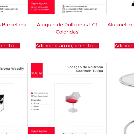
s Barcelona
Aluguel de Poltronas LC1
Aluguel d
Coloridas
amento
Adicionar ao orçamento
Adicion