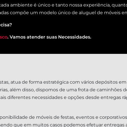
 cada ambiente é único e tanto nossa experiência, quant
das compõe um modelo único de aluguel de móveis emp
cisa?
sco
. Vamos atender suas Necessidades.
stas, atua de forma estratégica com vários depósitos em
óprias, além disso, dispomos de uma frota de caminhões d
s diferentes necessidades e opções desde entregas rá
onibilidade de móveis de festas, eventos e corporativos
 – sendo que em muitos casos podemos efetuar entregas a