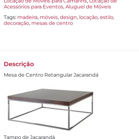
Locação de Móveis para Camarins
,
Locação de
Acessórios para Eventos
,
Aluguel de Móveis
Tags:
madeira
,
móveis
,
design
,
locação
,
estilo
,
decoração
,
mesas de centro
Descrição
Mesa de Centro Retangular Jacarandá
Tampo de Jacarandá