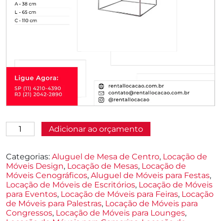
Aluguel
Adicionar ao orçamento
de
Mesa
de
Categorias:
Aluguel de Mesa de Centro
,
Locação de
Centro
Móveis Design
,
Locação de Mesas
,
Locação de
Retangular
Móveis Cenográficos
,
Aluguel de Móveis para Festas
,
Jacarandá
Locação de Móveis de Escritórios
,
Locação de Móveis
quantidade
para Eventos
,
Locação de Móveis para Feiras
,
Locação
de Móveis para Palestras
,
Locação de Móveis para
Congressos
,
Locação de Móveis para Lounges
,