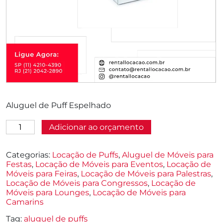
Aluguel de Puff Espelhado
Aluguel
Adicionar ao orçamento
de
Puff
Espelhado
Categorias:
Locação de Puffs
,
Aluguel de Móveis para
quantidade
Festas
,
Locação de Móveis para Eventos
,
Locação de
Móveis para Feiras
,
Locação de Móveis para Palestras
,
Locação de Móveis para Congressos
,
Locação de
Móveis para Lounges
,
Locação de Móveis para
Camarins
Tag:
aluguel de puffs